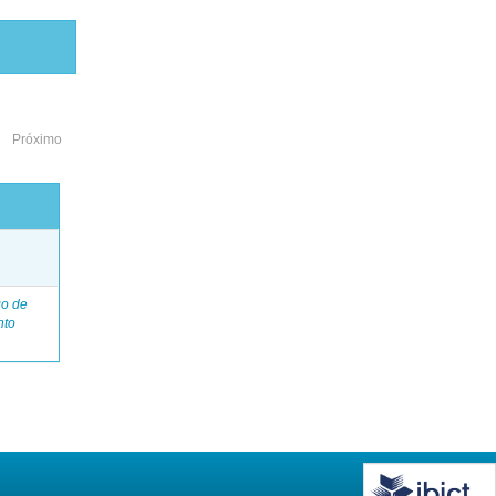
Próximo
o
go de
nto