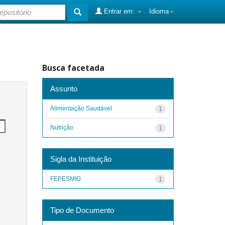
Entrar em:
Idioma
Busca facetada
Assunto
Alimentação Saudável
1
Nutrição
1
Sigla da Instituição
FEPESMIG
1
Tipo de Documento