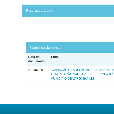
Resultado 1-1 de 1.
Conjunto de itens:
Data do
Título
documento
21-Nov-2018
AVALIAÇÃO DA ADESÃO AOS 10 PASSOS P
ALIMENTAÇÃO SAUDÁVEL DE ESCOLARES
MUNICÍPIO DE VARGINHA-MG