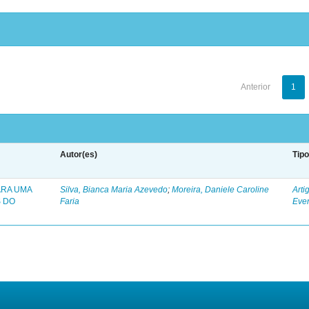
Anterior
1
Autor(es)
Tip
ARA UMA
Silva, Bianca Maria Azevedo
;
Moreira, Daniele Caroline
Arti
 DO
Faria
Eve