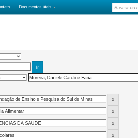
ontato
Documentos úteis