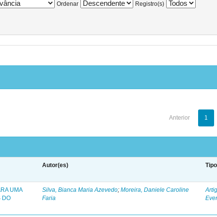
Ordenar
Registro(s)
Anterior
1
Autor(es)
Tip
ARA UMA
Silva, Bianca Maria Azevedo
;
Moreira, Daniele Caroline
Arti
 DO
Faria
Eve