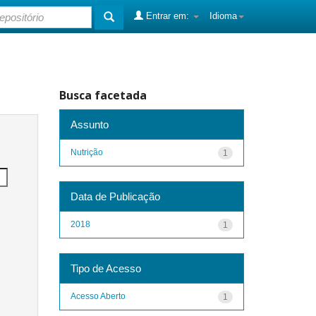
Entrar em:
Idioma
Busca facetada
Assunto
Nutrição
1
Data de Publicação
2018
1
Tipo de Acesso
Acesso Aberto
1