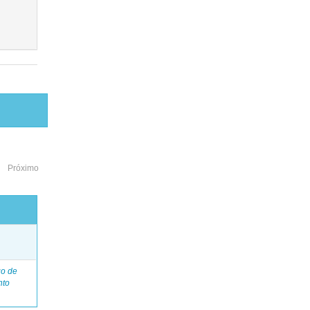
Próximo
o
go de
nto