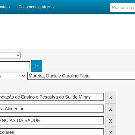
ontato
Documentos úteis