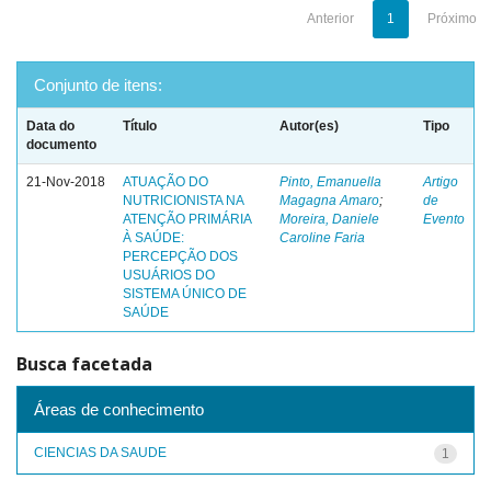
Anterior
1
Próximo
Conjunto de itens:
Data do
Título
Autor(es)
Tipo
documento
21-Nov-2018
ATUAÇÃO DO
Pinto, Emanuella
Artigo
NUTRICIONISTA NA
Magagna Amaro
;
de
ATENÇÃO PRIMÁRIA
Moreira, Daniele
Evento
À SAÚDE:
Caroline Faria
PERCEPÇÃO DOS
USUÁRIOS DO
SISTEMA ÚNICO DE
SAÚDE
Busca facetada
Áreas de conhecimento
CIENCIAS DA SAUDE
1