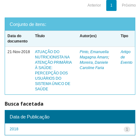
Anterior
1
Próximo
Conjunto de itens:
Data do
Título
Autor(es)
Tipo
documento
21-Nov-2018
ATUAÇÃO DO
Pinto, Emanuella
Artigo
NUTRICIONISTA NA
Magagna Amaro
;
de
ATENÇÃO PRIMÁRIA
Moreira, Daniele
Evento
À SAÚDE:
Caroline Faria
PERCEPÇÃO DOS
USUÁRIOS DO
SISTEMA ÚNICO DE
SAÚDE
Busca facetada
Data de Publicação
2018
1