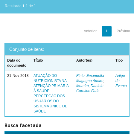
Resultado 1-1 de 1.
Anterior
1
Próximo
Conjunto de itens:
Data do
Título
Autor(es)
Tipo
documento
21-Nov-2018
ATUAÇÃO DO
Pinto, Emanuella
Artigo
NUTRICIONISTA NA
Magagna Amaro
;
de
ATENÇÃO PRIMÁRIA
Moreira, Daniele
Evento
À SAÚDE:
Caroline Faria
PERCEPÇÃO DOS
USUÁRIOS DO
SISTEMA ÚNICO DE
SAÚDE
Busca facetada