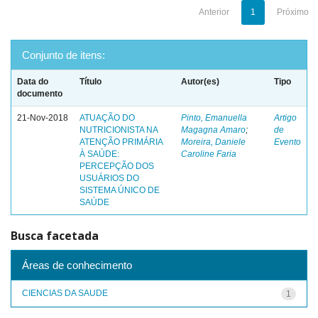
Anterior
1
Próximo
Conjunto de itens:
Data do
Título
Autor(es)
Tipo
documento
21-Nov-2018
ATUAÇÃO DO
Pinto, Emanuella
Artigo
NUTRICIONISTA NA
Magagna Amaro
;
de
ATENÇÃO PRIMÁRIA
Moreira, Daniele
Evento
À SAÚDE:
Caroline Faria
PERCEPÇÃO DOS
USUÁRIOS DO
SISTEMA ÚNICO DE
SAÚDE
Busca facetada
Áreas de conhecimento
CIENCIAS DA SAUDE
1