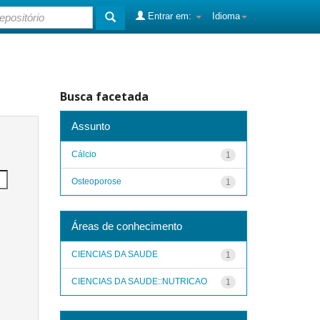
Entrar em:
Idioma
Busca facetada
Assunto
Cálcio
1
Osteoporose
1
Áreas de conhecimento
CIENCIAS DA SAUDE
1
CIENCIAS DA SAUDE::NUTRICAO
1