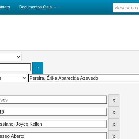
ontato
Documentos úteis