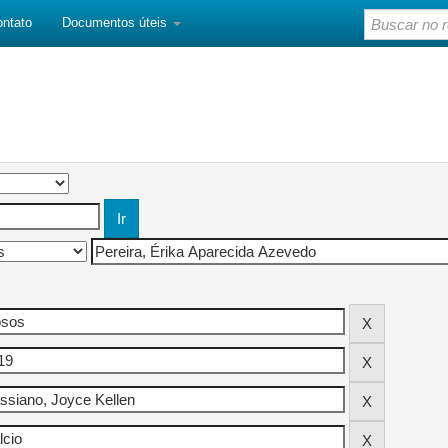
ontato
Documentos úteis