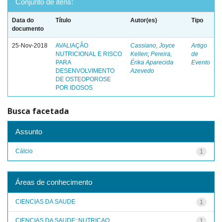
Conjunto de itens:
Data do
Título
Autor(es)
Tipo
documento
25-Nov-2018
AVALIAÇÃO
Cassiano, Joyce
Artigo
NUTRICIONAL E RISCO
Kellen
;
Pereira,
de
PARA
Érika Aparecida
Evento
DESENVOLVIMENTO
Azevedo
DE OSTEOPOROSE
POR IDOSOS
Busca facetada
Assunto
Cálcio
1
Áreas de conhecimento
CIENCIAS DA SAUDE
1
CIENCIAS DA SAUDE::NUTRICAO
1