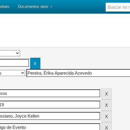
ontato
Documentos úteis