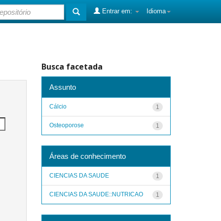
Entrar em:
Idioma
Busca facetada
Assunto
Cálcio
1
Osteoporose
1
Áreas de conhecimento
CIENCIAS DA SAUDE
1
CIENCIAS DA SAUDE::NUTRICAO
1