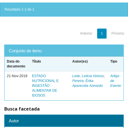
Resultado 1-1 de 1.
Anterior
1
Próximo
Conjunto de itens:
Data do
Título
Autor(es)
Tipo
documento
21-Nov-2018
ESTADO
Leite, Letícia Veloso
;
Artigo
NUTRICIONAL E
Pereira, Érika
de
INGESTÃO
Aparecida Azevedo
Evento
ALIMENTAR DE
IDOSOS
Busca facetada
Autor