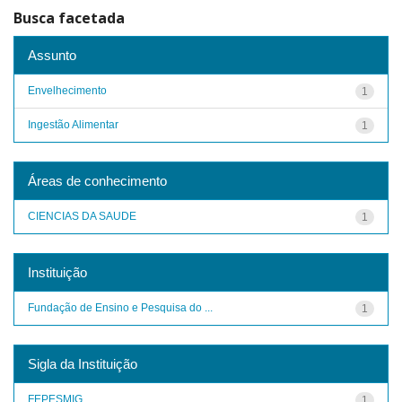
Busca facetada
Assunto
Envelhecimento
1
Ingestão Alimentar
1
Áreas de conhecimento
CIENCIAS DA SAUDE
1
Instituição
Fundação de Ensino e Pesquisa do ...
1
Sigla da Instituição
FEPESMIG
1