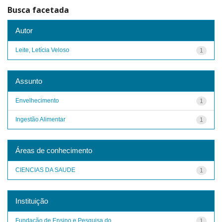
Busca facetada
Autor
Leite, Letícia Veloso
1
Assunto
Envelhecimento
1
Ingestão Alimentar
1
Áreas de conhecimento
CIENCIAS DA SAUDE
1
Instituição
Fundação de Ensino e Pesquisa do ...
1