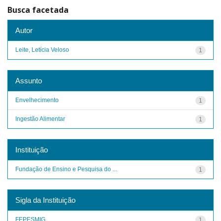
Busca facetada
Autor
Leite, Letícia Veloso
1
Assunto
Envelhecimento
1
Ingestão Alimentar
1
Instituição
Fundação de Ensino e Pesquisa do ...
1
Sigla da Instituição
FEPESMIG
1