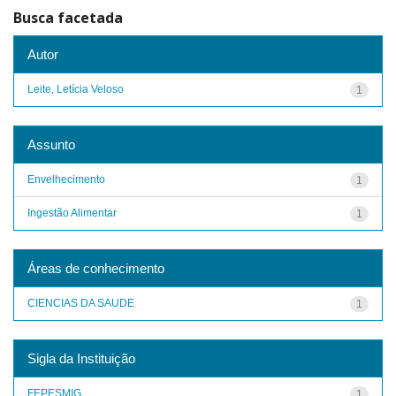
Busca facetada
Autor
Leite, Letícia Veloso
1
Assunto
Envelhecimento
1
Ingestão Alimentar
1
Áreas de conhecimento
CIENCIAS DA SAUDE
1
Sigla da Instituição
FEPESMIG
1