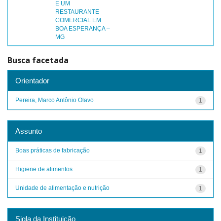
E UM
RESTAURANTE
COMERCIAL EM
BOA ESPERANÇA –
MG
Busca facetada
Orientador
Pereira, Marco Antônio Olavo
1
Assunto
Boas práticas de fabricação
1
Higiene de alimentos
1
Unidade de alimentação e nutrição
1
Sigla da Instituição