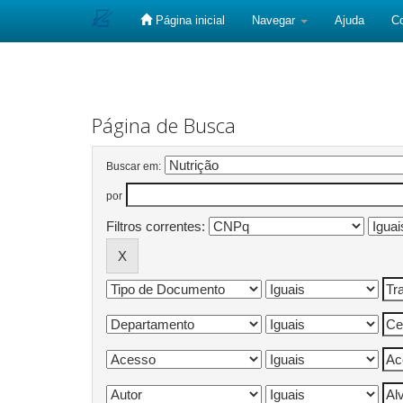
Página inicial
Navegar
Ajuda
C
Skip
navigation
Página de Busca
Buscar em:
por
Filtros correntes: