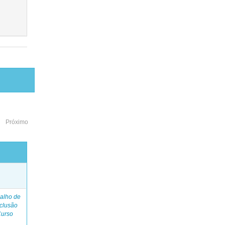
Próximo
o
alho de
clusão
Curso