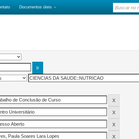
ontato
Documentos úteis