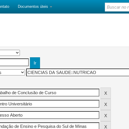
ontato
Documentos úteis