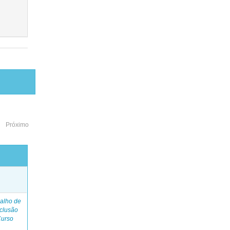
Próximo
o
alho de
clusão
Curso