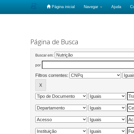
Página inicial
Navegar
Ajuda
C
Skip
navigation
Página de Busca
Buscar em:
por
Filtros correntes: