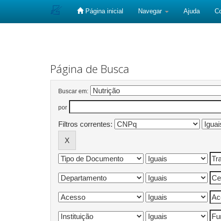
Página inicial
Navegar
Ajuda
C
Skip
navigation
Página de Busca
Buscar em:
por
Filtros correntes: