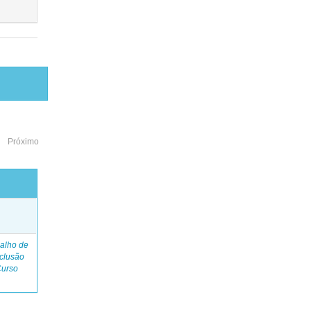
Próximo
o
alho de
clusão
Curso