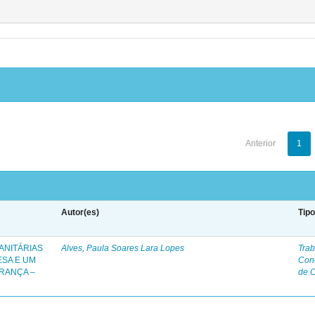
Anterior
1
Autor(es)
Tip
ANITÁRIAS
Alves, Paula Soares Lara Lopes
Trab
ESA E UM
Con
RANÇA –
de 