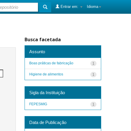
Entrar em:
Idioma
Busca facetada
Assunto
Boas práticas de fabricação
1
Higiene de alimentos
1
Sigla da Instituição
FEPESMIG
1
Data de Publicação