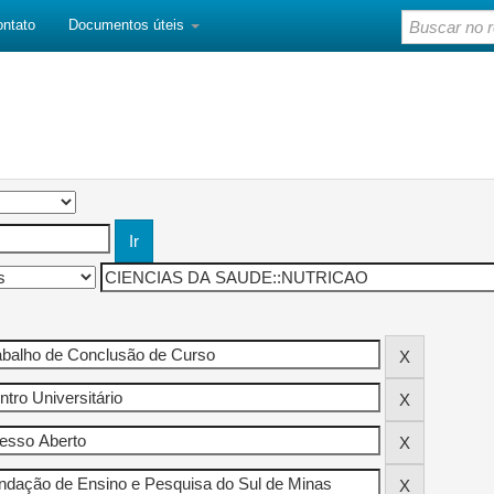
ontato
Documentos úteis