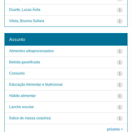
Duarte, Lucas Ávila
1
Vilela, Brunna Sullara
1
Assunto
Alimentos ultraprocessados
1
Bebida gaseificada
1
Consumo
1
Educação Alimentar e Nutricional
1
Hábito alimentar
1
Lanche escolar
1
Índice de massa corpórea
1
próximo >