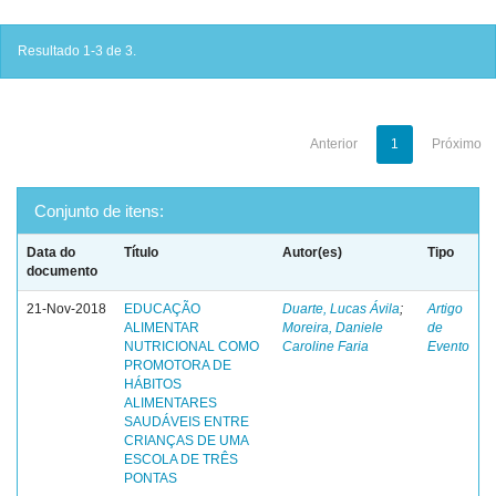
Resultado 1-3 de 3.
Anterior
1
Próximo
Conjunto de itens:
Data do
Título
Autor(es)
Tipo
documento
21-Nov-2018
EDUCAÇÃO
Duarte, Lucas Ávila
;
Artigo
ALIMENTAR
Moreira, Daniele
de
NUTRICIONAL COMO
Caroline Faria
Evento
PROMOTORA DE
HÁBITOS
ALIMENTARES
SAUDÁVEIS ENTRE
CRIANÇAS DE UMA
ESCOLA DE TRÊS
PONTAS