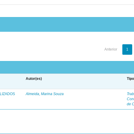
Anterior
1
Autor(es)
Tip
ALIZADOS
Almeida, Marina Souza
Trab
Con
de 