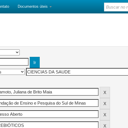
ontato
Documentos úteis