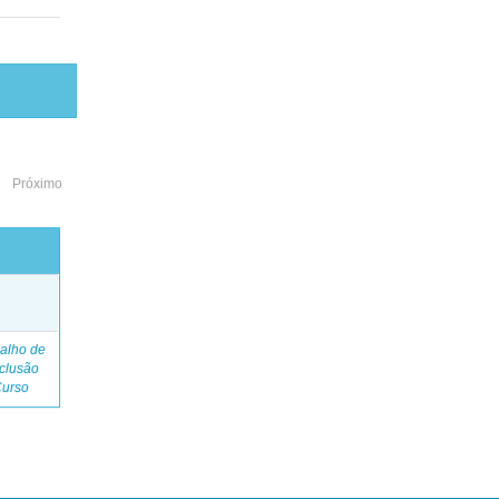
Próximo
o
alho de
clusão
Curso