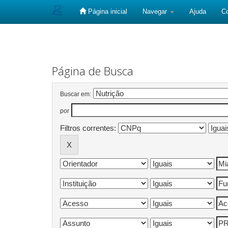
Página inicial
Navegar
Ajuda
C
Skip
navigation
Página de Busca
Buscar em:
por
Filtros correntes: