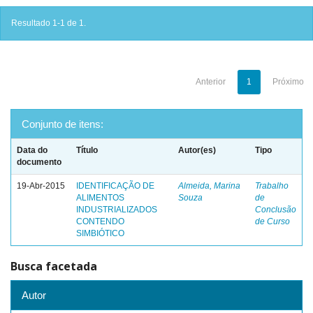
Resultado 1-1 de 1.
Anterior
1
Próximo
Conjunto de itens:
Data do
Título
Autor(es)
Tipo
documento
19-Abr-2015
IDENTIFICAÇÃO DE
Almeida, Marina
Trabalho
ALIMENTOS
Souza
de
INDUSTRIALIZADOS
Conclusão
CONTENDO
de Curso
SIMBIÓTICO
Busca facetada
Autor