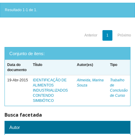
Resultado 1-1 de 1.
Anterior
1
Próximo
Conjunto de itens:
Data do
Título
Autor(es)
Tipo
documento
19-Abr-2015
IDENTIFICAÇÃO DE
Almeida, Marina
Trabalho
ALIMENTOS
Souza
de
INDUSTRIALIZADOS
Conclusão
CONTENDO
de Curso
SIMBIÓTICO
Busca facetada
Autor