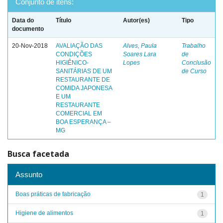
Conjunto de itens:
Data do
Título
Autor(es)
Tipo
documento
20-Nov-2018
AVALIAÇÃO DAS
Alves, Paula
Trabalho
CONDIÇÕES
Soares Lara
de
HIGIÊNICO-
Lopes
Conclusão
SANITÁRIAS DE UM
de Curso
RESTAURANTE DE
COMIDA JAPONESA
E UM
RESTAURANTE
COMERCIAL EM
BOA ESPERANÇA –
MG
Busca facetada
Assunto
Boas práticas de fabricação
1
Higiene de alimentos
1