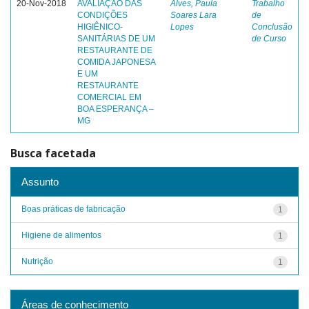
20-Nov-2018
AVALIAÇÃO DAS
Alves, Paula
Trabalho
CONDIÇÕES
Soares Lara
de
HIGIÊNICO-
Lopes
Conclusão
SANITÁRIAS DE UM
de Curso
RESTAURANTE DE
COMIDA JAPONESA
E UM
RESTAURANTE
COMERCIAL EM
BOA ESPERANÇA –
MG
Busca facetada
Assunto
Boas práticas de fabricação
1
Higiene de alimentos
1
Nutrição
1
Áreas de conhecimento