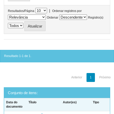
|
Resultados/Página
Ordenar registros por
Ordenar
Registro(s)
Resultado 1-1 de 1.
Anterior
1
Próximo
Conjunto de itens:
Data do
Título
Autor(es)
Tipo
documento