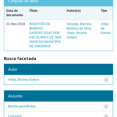
Conjunto de itens:
Data do
Título
Autor(es)
Tipo
documento
21-Nov-2018
INGESTÃO DE
Almeida, Marcela
Artigo
BEBIDAS
Barbosa da Silva
;
de
GASEIFICADAS POR
Vilela, Brunna
Evento
ESCOLARES DE SEIS
Sullara
ANOS NO MUNICÍPIO
DE VARGINHA
Busca facetada
Autor
Vilela, Brunna Sullara
1
Assunto
Bebida gaseificada
1
Consumo
1