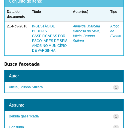
Conjunto de itens:
Data do
Título
Autor(es)
Tipo
documento
21-Nov-2018
INGESTÃO DE
Almeida, Marcela
Artigo
BEBIDAS
Barbosa da Silva
;
de
GASEIFICADAS POR
Vilela, Brunna
Evento
ESCOLARES DE SEIS
Sullara
ANOS NO MUNICÍPIO
DE VARGINHA
Busca facetada
Autor
Vilela, Brunna Sullara
1
Assunto
Bebida gaseificada
1
Consumo
1