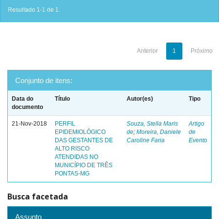
Resultado 1-1 de 1.
Anterior
1
Próximo
Conjunto de itens:
Data do
Título
Autor(es)
Tipo
documento
21-Nov-2018
PERFIL
Souza, Stella Maris
Artigo
EPIDEMIOLÓGICO
de
;
Moreira, Daniele
de
DAS GESTANTES DE
Caroline Faria
Evento
ALTO RISCO
ATENDIDAS NO
MUNICÍPIO DE TRÊS
PONTAS-MG
Busca facetada
Assunto