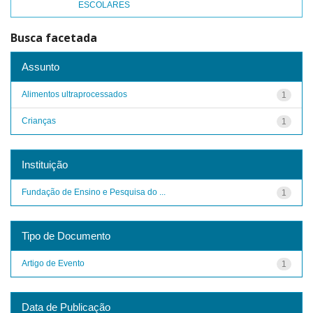
ESCOLARES
Busca facetada
Assunto
Alimentos ultraprocessados
1
Crianças
1
Instituição
Fundação de Ensino e Pesquisa do ...
1
Tipo de Documento
Artigo de Evento
1
Data de Publicação