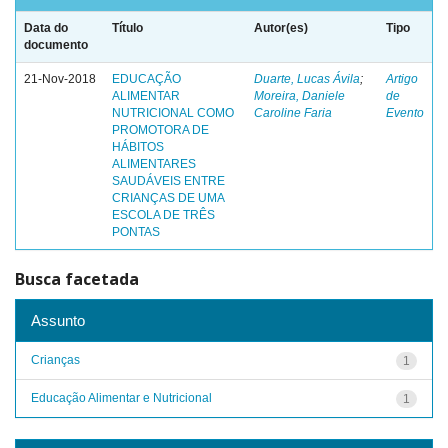
Data do
Título
Autor(es)
Tipo
documento
21-Nov-2018
EDUCAÇÃO
Duarte, Lucas Ávila
;
Artigo
ALIMENTAR
Moreira, Daniele
de
NUTRICIONAL COMO
Caroline Faria
Evento
PROMOTORA DE
HÁBITOS
ALIMENTARES
SAUDÁVEIS ENTRE
CRIANÇAS DE UMA
ESCOLA DE TRÊS
PONTAS
Busca facetada
Assunto
Crianças
1
Educação Alimentar e Nutricional
1