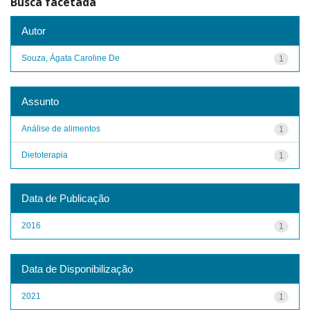
Busca facetada
Autor
Souza, Ágata Caroline De
1
Assunto
Análise de alimentos
1
Dietoterapia
1
Data de Publicação
2016
1
Data de Disponibilização
2021
1