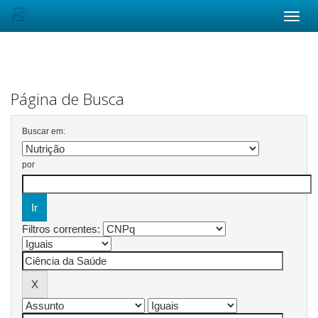
Skip
navigation
Página de Busca
Buscar em:
por
Filtros correntes: