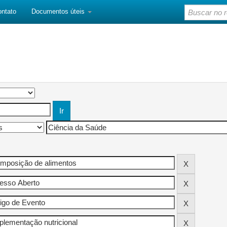
ontato
Documentos úteis