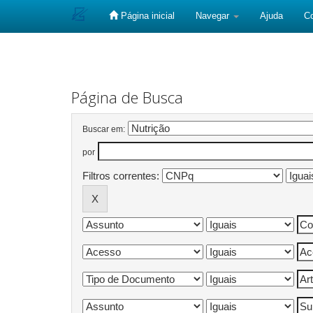
Página inicial
Navegar
Ajuda
C
Skip
navigation
Página de Busca
Buscar em:
por
Filtros correntes: