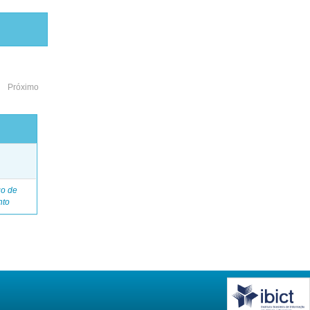
Próximo
o
go de
nto