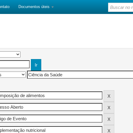
ontato
Documentos úteis