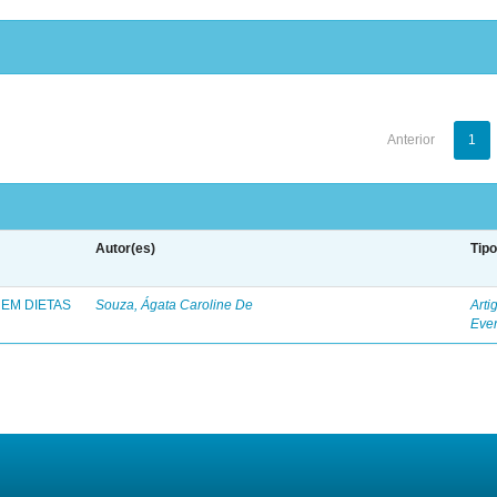
Anterior
1
Autor(es)
Tip
EM DIETAS
Souza, Ágata Caroline De
Arti
Eve