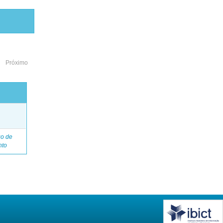
Próximo
o
go de
nto