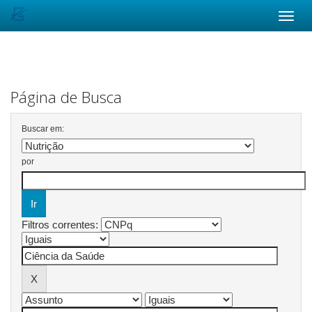
Skip
navigation
Página de Busca
Buscar em:
por
Filtros correntes: