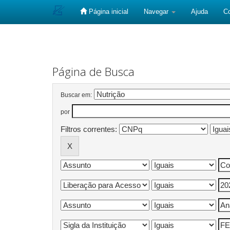
Página inicial
Navegar
Ajuda
C
Skip
navigation
Página de Busca
Buscar em:
por
Filtros correntes: