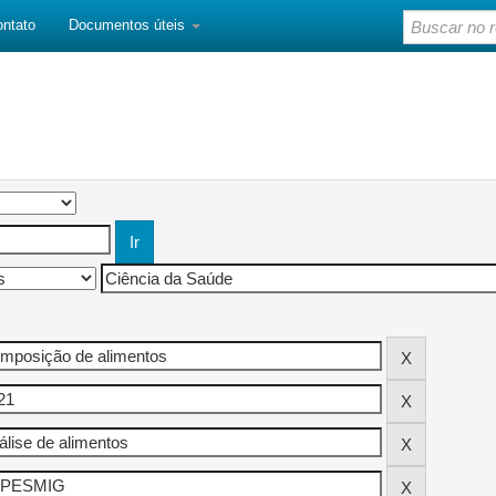
ontato
Documentos úteis