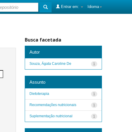
Entrar em:
Idioma
Busca facetada
Autor
Souza, Ágata Caroline De
1
Assunto
Dietoterapia
1
Recomendações nutricionais
1
Suplementação nutricional
1