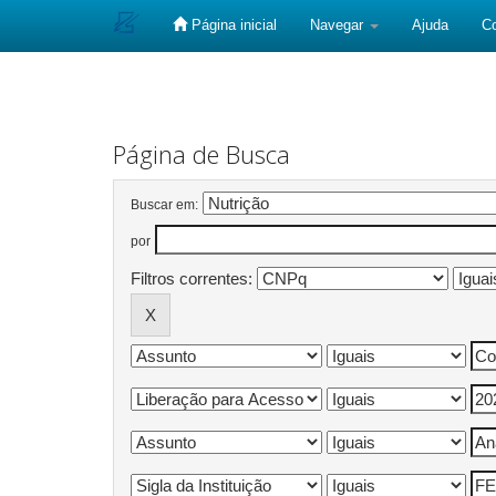
Página inicial
Navegar
Ajuda
C
Skip
navigation
Página de Busca
Buscar em:
por
Filtros correntes: