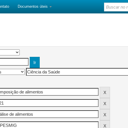
ontato
Documentos úteis