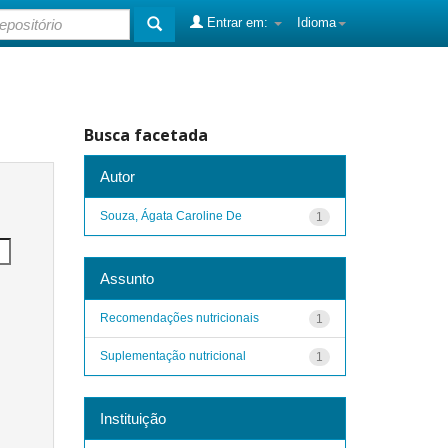
Entrar em:
Idioma
Busca facetada
Autor
Souza, Ágata Caroline De
1
Assunto
Recomendações nutricionais
1
Suplementação nutricional
1
Instituição