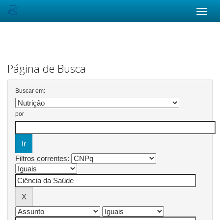
Skip
navigation
Página de Busca
Buscar em:
por
Filtros correntes: