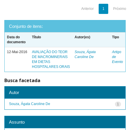
Anterior
1
Próximo
Conjunto de itens:
Data do
Título
Autor(es)
Tipo
documento
12-Mai-2016
AVALIAÇÃO DO TEOR
Souza, Ágata
Artigo
DE MACROMINERAIS
Caroline De
de
EM DIETAS
Evento
HOSPITALARES ORAIS
Busca facetada
Autor
Souza, Ágata Caroline De
1
Assunto