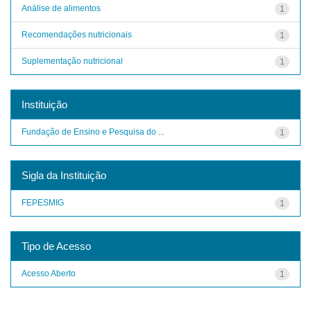
Análise de alimentos
1
Recomendações nutricionais
1
Suplementação nutricional
1
Instituição
Fundação de Ensino e Pesquisa do ...
1
Sigla da Instituição
FEPESMIG
1
Tipo de Acesso
Acesso Aberto
1