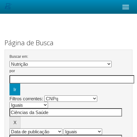
Skip
navigation
Página de Busca
Buscar em:
por
Filtros correntes: