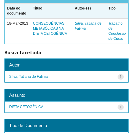
Data do
Título
Autor(es)
Tipo
documento
18-Mar-2013
CONSEQUÊNCIAS
Silva, Tatiana de
Trabalho
METABÓLICAS NA
Fátima
de
DIETA CETOGÊNICA
Conclusão
de Curso
Busca facetada
Autor
Silva, Tatiana de Fátima
1
Assunto
DIETA CETOGÊNICA
1
Tipo de Documento