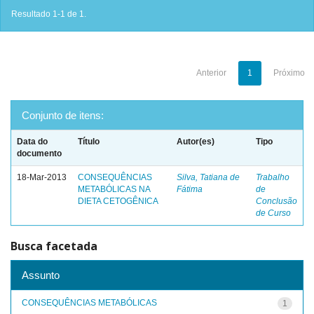
Resultado 1-1 de 1.
Anterior
1
Próximo
Conjunto de itens:
Data do
Título
Autor(es)
Tipo
documento
18-Mar-2013
CONSEQUÊNCIAS
Silva, Tatiana de
Trabalho
METABÓLICAS NA
Fátima
de
DIETA CETOGÊNICA
Conclusão
de Curso
Busca facetada
Assunto
CONSEQUÊNCIAS METABÓLICAS
1