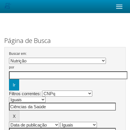
Skip
navigation
Página de Busca
Buscar em:
por
Filtros correntes: