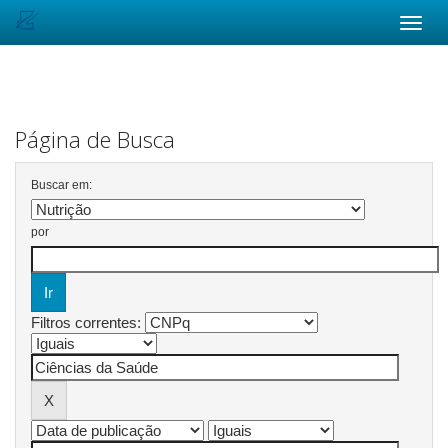
Skip
navigation
Página de Busca
Buscar em:
por
Filtros correntes: