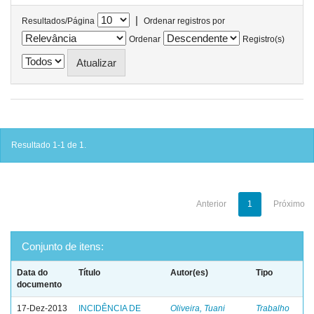
|
Resultados/Página
Ordenar registros por
Ordenar
Registro(s)
Resultado 1-1 de 1.
Anterior
1
Próximo
Conjunto de itens:
Data do
Título
Autor(es)
Tipo
documento
17-Dez-2013
INCIDÊNCIA DE
Oliveira, Tuani
Trabalho