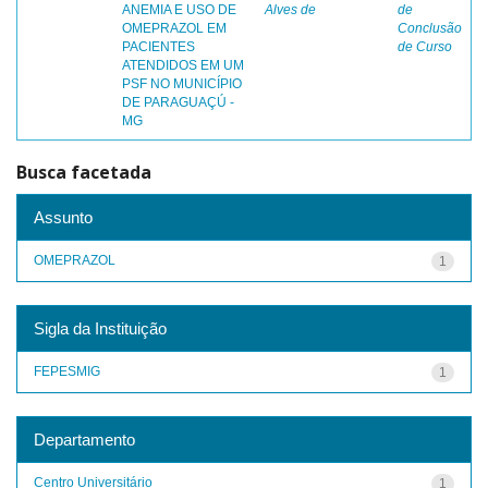
ANEMIA E USO DE
Alves de
de
OMEPRAZOL EM
Conclusão
PACIENTES
de Curso
ATENDIDOS EM UM
PSF NO MUNICÍPIO
DE PARAGUAÇÚ -
MG
Busca facetada
Assunto
OMEPRAZOL
1
Sigla da Instituição
FEPESMIG
1
Departamento
Centro Universitário
1