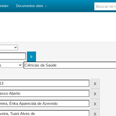
ontato
Documentos úteis