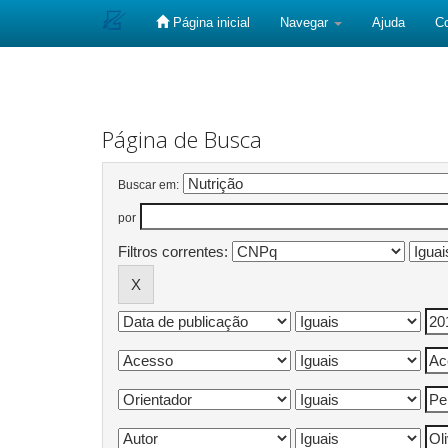
Página inicial
Navegar
Ajuda
C
Skip
navigation
Página de Busca
Buscar em:
por
Filtros correntes: