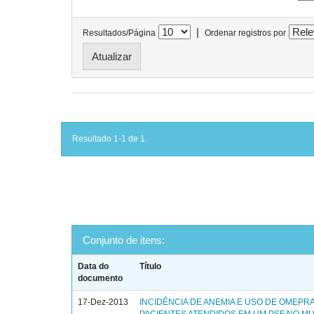
|
Resultados/Página
Ordenar registros por
Resultado 1-1 de 1.
Conjunto de itens:
Data do
Título
documento
17-Dez-2013
INCIDÊNCIA DE ANEMIA E USO DE OMEPR