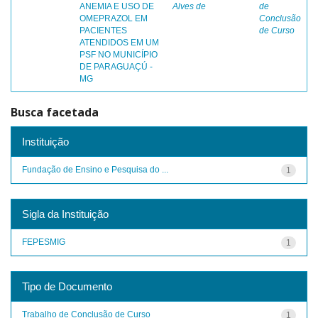
ANEMIA E USO DE
Alves de
de
OMEPRAZOL EM
Conclusão
PACIENTES
de Curso
ATENDIDOS EM UM
PSF NO MUNICÍPIO
DE PARAGUAÇÚ -
MG
Busca facetada
Instituição
Fundação de Ensino e Pesquisa do ...
1
Sigla da Instituição
FEPESMIG
1
Tipo de Documento
Trabalho de Conclusão de Curso
1