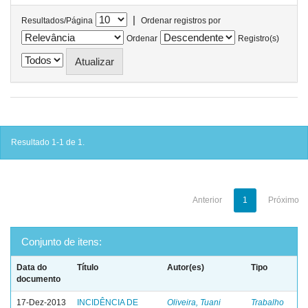
|
Resultados/Página
Ordenar registros por
Ordenar
Registro(s)
Resultado 1-1 de 1.
Anterior
1
Próximo
Conjunto de itens:
Data do
Título
Autor(es)
Tipo
documento
17-Dez-2013
INCIDÊNCIA DE
Oliveira, Tuani
Trabalho