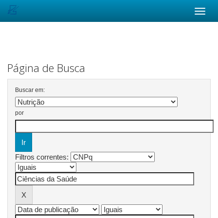
Skip
navigation
Página de Busca
Buscar em:
por
Filtros correntes: