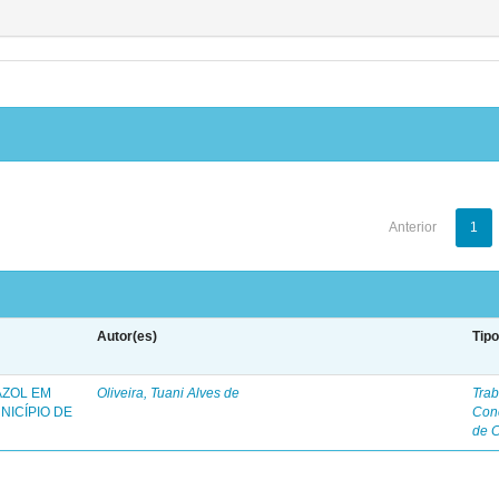
Anterior
1
Autor(es)
Tip
AZOL EM
Oliveira, Tuani Alves de
Trab
NICÍPIO DE
Con
de 