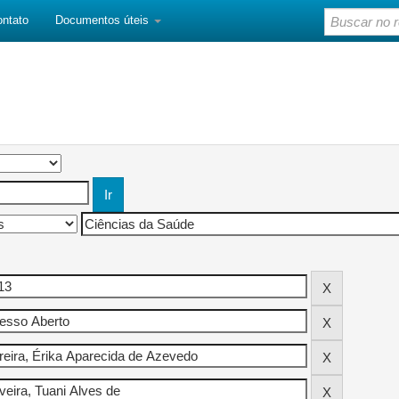
ontato
Documentos úteis