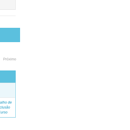
Próximo
o
alho de
clusão
Curso