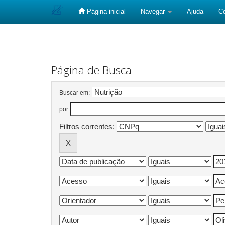
Página inicial
Navegar
Ajuda
C
Skip
navigation
Página de Busca
Buscar em:
por
Filtros correntes: