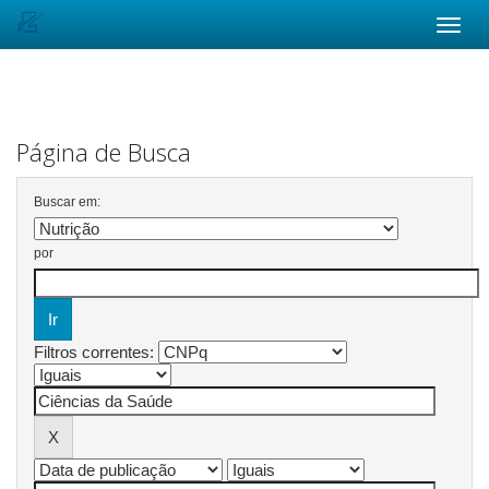
Skip
navigation
Página de Busca
Buscar em:
por
Filtros correntes: