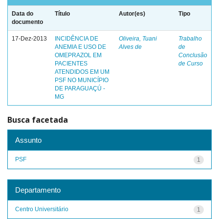
Data do
Título
Autor(es)
Tipo
documento
17-Dez-2013
INCIDÊNCIA DE
Oliveira, Tuani
Trabalho
ANEMIA E USO DE
Alves de
de
OMEPRAZOL EM
Conclusão
PACIENTES
de Curso
ATENDIDOS EM UM
PSF NO MUNICÍPIO
DE PARAGUAÇÚ -
MG
Busca facetada
Assunto
PSF
1
Departamento
Centro Universitário
1