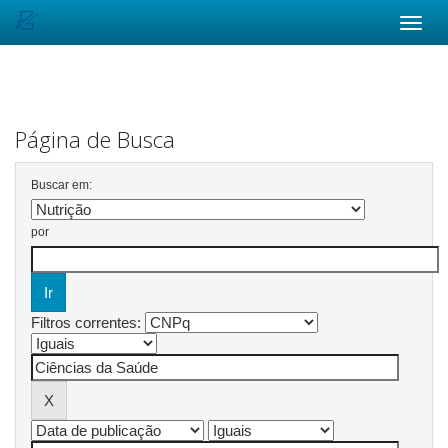
Skip
navigation
Página de Busca
Buscar em:
por
Filtros correntes: