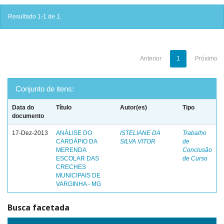
Resultado 1-1 de 1.
Anterior
1
Próximo
Conjunto de itens:
Data do
Título
Autor(es)
Tipo
documento
17-Dez-2013
ANÁLISE DO
ISTELIANE DA
Trabalho
CARDÁPIO DA
SILVA VITOR
de
MERENDA
Conclusão
ESCOLAR DAS
de Curso
CRECHES
MUNICIPAIS DE
VARGINHA - MG
Busca facetada