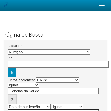
Skip
navigation
Página de Busca
Buscar em:
por
Filtros correntes: