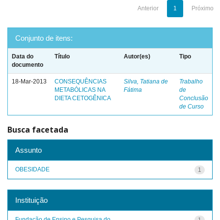
Anterior
1
Próximo
Conjunto de itens:
Data do
Título
Autor(es)
Tipo
documento
18-Mar-2013
CONSEQUÊNCIAS
Silva, Tatiana de
Trabalho
METABÓLICAS NA
Fátima
de
DIETA CETOGÊNICA
Conclusão
de Curso
Busca facetada
Assunto
OBESIDADE
1
Instituição
Fundação de Ensino e Pesquisa do ...
1