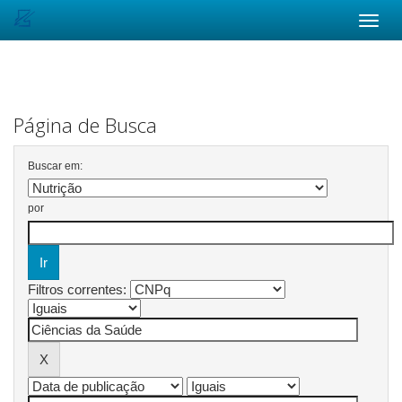
Skip
navigation
Página de Busca
Buscar em:
por
Filtros correntes: