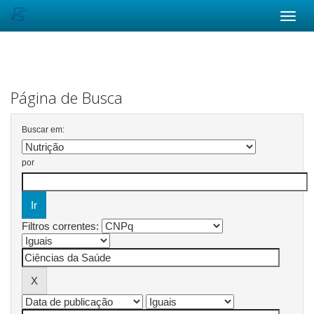
Skip
navigation
Página de Busca
Buscar em:
por
Filtros correntes: