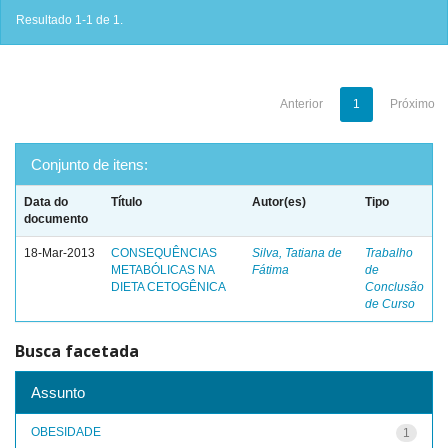
Resultado 1-1 de 1.
Anterior
1
Próximo
Conjunto de itens:
Data do
Título
Autor(es)
Tipo
documento
18-Mar-2013
CONSEQUÊNCIAS
Silva, Tatiana de
Trabalho
METABÓLICAS NA
Fátima
de
DIETA CETOGÊNICA
Conclusão
de Curso
Busca facetada
Assunto
OBESIDADE
1