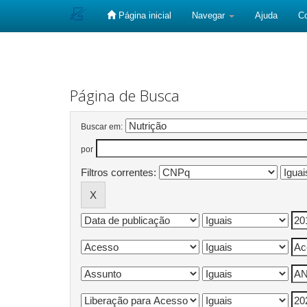
Página inicial
Navegar
Ajuda
C
Skip
navigation
Página de Busca
Buscar em:
por
Filtros correntes: