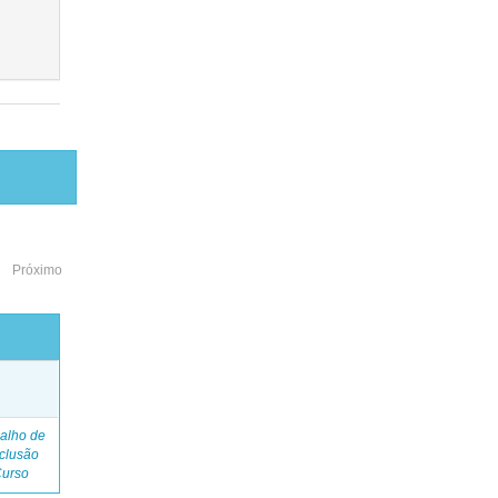
Próximo
o
alho de
clusão
Curso