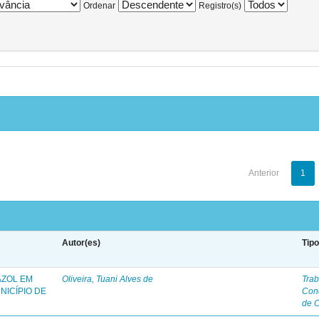
Ordenar
Registro(s)
Anterior
1
Autor(es)
Tip
AZOL EM
Oliveira, Tuani Alves de
Trab
NICÍPIO DE
Con
de 