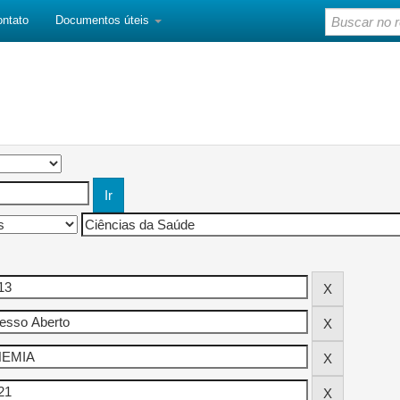
ontato
Documentos úteis