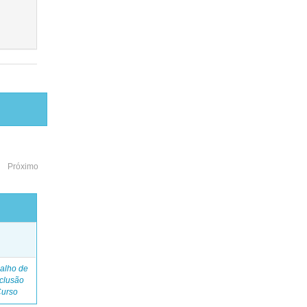
Próximo
o
alho de
clusão
Curso