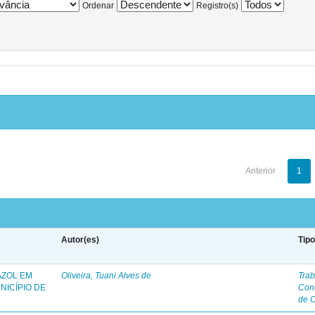
Ordenar
Registro(s)
Anterior
1
Autor(es)
Tip
AZOL EM
Oliveira, Tuani Alves de
Trab
NICÍPIO DE
Con
de 