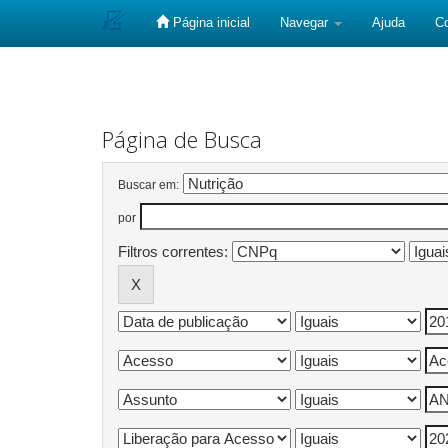
Página inicial
Navegar
Ajuda
C
Skip
navigation
Página de Busca
Buscar em:
por
Filtros correntes: