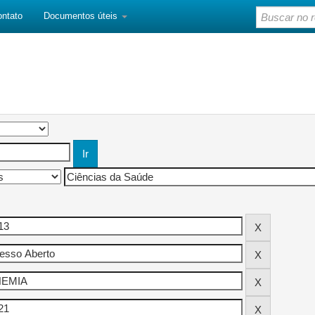
ontato
Documentos úteis